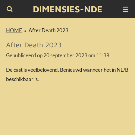
DIMENSIES-NDE
Ga
direct
naar
HOME
»
After Death 2023
de
After Death 2023
hoofdinhoud
Gepubliceerd op 20 september 2023 om 11:38
De cast is veelbelovend. Benieuwd wanneer het in NL/B
beschikbaar is.