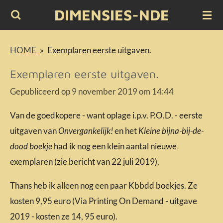
DIMENSIES-NDE
Ga
direct
naar
HOME
»
Exemplaren eerste uitgaven.
de
Exemplaren eerste uitgaven.
hoofdinhoud
Gepubliceerd op 9 november 2019 om 14:44
Van de goedkopere - want oplage i.p.v. P.O.D. - eerste
uitgaven van
Onvergankelijk!
en het
Kleine bijna-bij-de-
dood boekje
had ik nog een klein aantal nieuwe
exemplaren (zie bericht van
22 juli 2019).
Thans heb ik alleen nog een paar Kbbdd boekjes. Ze
kosten 9,95 euro (Via Printing On Demand - uitgave
2019 - kosten ze 14, 95 euro).