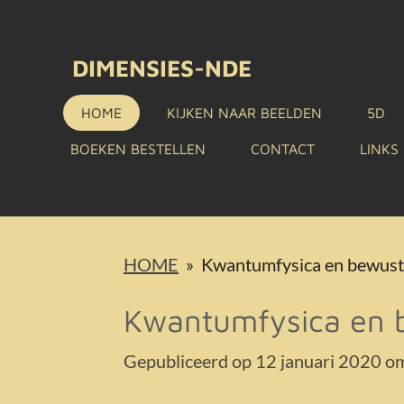
Ga
direct
DIMENSIES-NDE
naar
HOME
KIJKEN NAAR BEELDEN
5D
de
BOEKEN BESTELLEN
CONTACT
LINKS
hoofdinhoud
HOME
»
Kwantumfysica en bewustz
Kwantumfysica en b
Gepubliceerd op 12 januari 2020 o