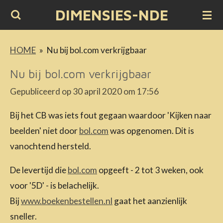
DIMENSIES-NDE
Ga
direct
naar
HOME
»
Nu bij bol.com verkrijgbaar
de
Nu bij bol.com verkrijgbaar
hoofdinhoud
Gepubliceerd op 30 april 2020 om 17:56
Bij het CB was iets fout gegaan waardoor 'Kijken naar
beelden' niet door
bol.com
was opgenomen. Dit is
vanochtend hersteld.
De levertijd die
bol.com
opgeeft - 2 tot 3 weken, ook
voor '5D' - is belachelijk.
Bij
www.boekenbestellen.nl
gaat het aanzienlijk
sneller.