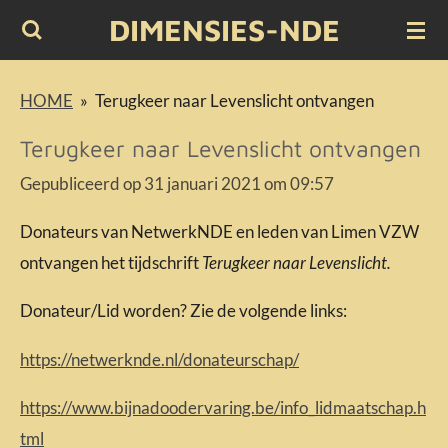
DIMENSIES-NDE
Ga
direct
naar
HOME
»
Terugkeer naar Levenslicht ontvangen
de
Terugkeer naar Levenslicht ontvangen
hoofdinhoud
Gepubliceerd op 31 januari 2021 om 09:57
Donateurs van NetwerkNDE en leden van Limen VZW
ontvangen het tijdschrift
Terugkeer naar Levenslicht.
Donateur/Lid worden? Zie de volgende links:
https://netwerknde.nl/donateurschap/
https://www.bijnadoodervaring.be/info_lidmaatschap.h
tml