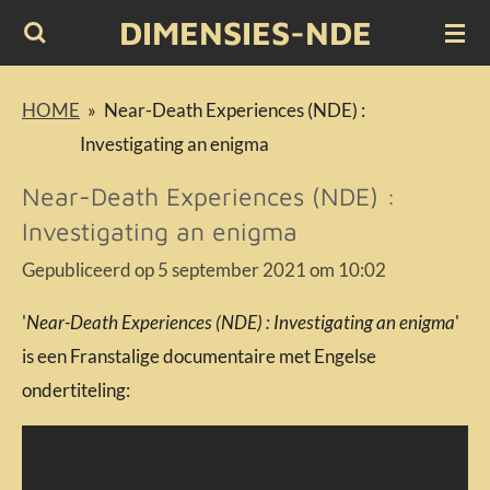
DIMENSIES-NDE
Ga
direct
naar
HOME
»
Near-Death Experiences (NDE) :
de
Investigating an enigma
hoofdinhoud
Near-Death Experiences (NDE) :
Investigating an enigma
Gepubliceerd op 5 september 2021 om 10:02
'
Near-Death Experiences (NDE) : Investigating an enigma
'
is een Franstalige documentaire met Engelse
ondertiteling: