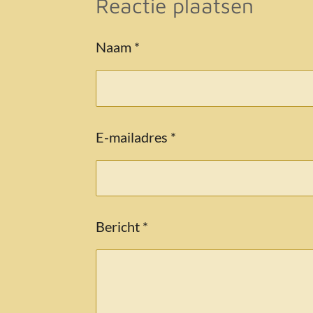
Reactie plaatsen
e
l
r
n
e
Naam *
E-mailadres *
Bericht *