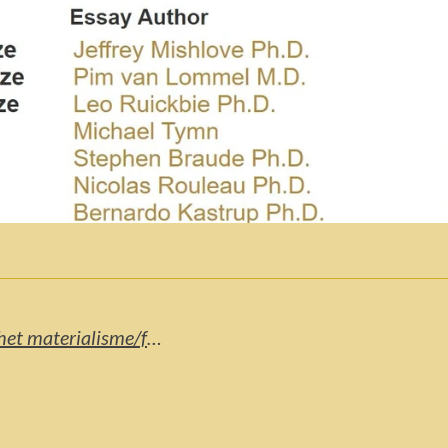
Tijdschriftversie van 'Het einde van het materialisme/fysicalisme'