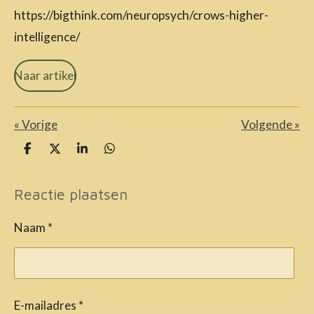
https://bigthink.com/neuropsych/crows-higher-
intelligence/
Naar artikel
«
Vorige
Volgende
»
D
D
S
D
e
e
h
e
l
e
a
l
Reactie plaatsen
e
l
r
e
n
e
n
Naam *
E-mailadres *