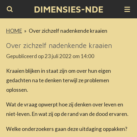
DIMENSIES-NDE
Ga
direct
naar
HOME
»
Over zichzelf nadenkende kraaien
de
Over zichzelf nadenkende kraaien
hoofdinhoud
Gepubliceerd op 23 juli 2022 om 14:00
K
raaien blijken in staat zijn om over hun eigen
gedachten na te denken terwijl ze problemen
oplossen.
Wat de vraag opwerpt hoe zij denken over leven en
niet-leven. En wat zij op de rand van de dood ervaren.
Welke onderzoekers gaan deze uitdaging oppakken?